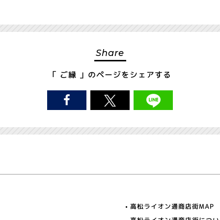
Share
「 ご縁 」の
ページをシェアする
高松ライオン通商店街MAP