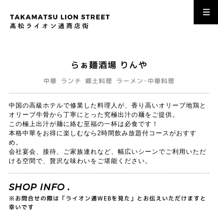
らぁ麺酒場 りんや
中華
ランチ
郷土料理
ラーメン･中華料理
中国の高級ホテルで修業した料理人が、香り高いオリーブ地鶏と
オリーブ牛骨から丁寧にとった究極出汁の麺をご提供。
この極上出汁が麺に絡む至福の一杯は必食です！
本格中華をお得に楽しむなら2時間飲み放題付コースがおすす
め。
会社宴会、接待、ご家族連れなど、幅広いシーンでご利用いただ
ける空間で、贅沢な味わいをご堪能ください。
SHOP INFO .
※お問合せの際は「ライオン通WEBを見た」とお伝えいただけますと
幸いです