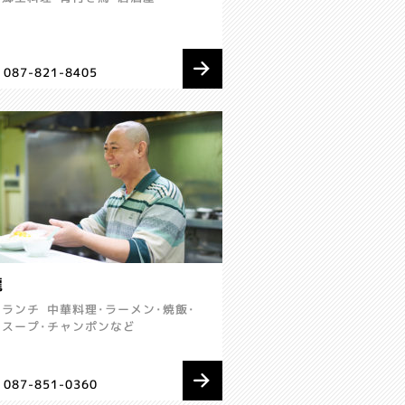
 087-821-8405
龍
ランチ
中華料理･ラーメン･焼飯･
･スープ･チャンポンなど
 087-851-0360