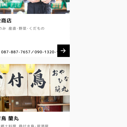
栄商店
のみ
産直･野菜･くだもの
. 087-887-7657／090-1320-1269
鳥 蘭丸
郷土料理
骨付き鳥･居酒屋