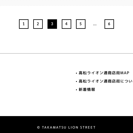
1
2
3
4
5
...
6
高松ライオン通商店街MAP
高松ライオン通商店街につい
新着情報
© TAKAMATSU LION STREET