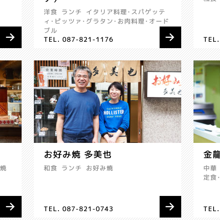
洋食
ランチ
イタリア料理･スパゲッテ
ィ･ピッツァ･グラタン･お肉料理･オード
ブル
TEL. 087-821-1176
TEL.
お好み焼 多美也
金
･焼
和食
ランチ
お好み焼
中華
定食
TEL. 087-821-0743
TEL.