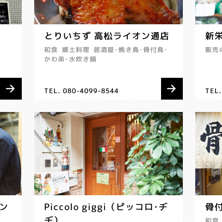
とりいちず 高松ライオン通店
新
和食
郷土料理
居酒屋･焼き鳥･骨付鳥･
販売
かわ串･水炊き鍋
TEL. 080-4099-8544
TEL
ン
Piccolo giggi（ピッコロ･ヂ
骨付
ヂ）
和食