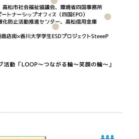
イブ活動「LOOP～つながる輪～笑顔の輪～」